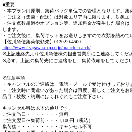
■重要
・本プランは原則、集荷バッグ単位での管理となります。集
・ご注文（集荷・配送）は対象エリア内に限ります。対象エ
・注文点数超過やオプション等、追加料金が発生した場合は「後
します。
・ご注文後に、集荷キットをお送りしますので衣類を詰めて
【佐川急便集荷依頼先】0120-99-4500
https://www2.sagawa-exp.co.jp/branch_search/
※上記連絡先より佐川急便様の担当営業所にご連絡してくだ
※必ず、上記の集荷先にご連絡をし、集荷依頼をしてくださ
※注意事項
・キャンセルのご連絡は、電話・メールで受け付けしており
・ご注文時に間違いがあった場合は再度、新しくご注文をお
品目・枚数・納期にはくれぐれもご注意下さい。
キャンセル料は以下の通りです。
ご注文当日・・・・・・・無料
ご注文翌日〜集荷前・・・1,100円（税込）
集荷後・・・・・・・・・キャンセル不可