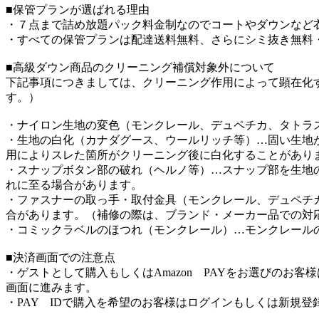
■保管プランが選ばれる理由
・７点まで詰め放題パック料金制なのでコートやダウンなど
・すべての保管プランは配達送料無料、さらにシミ抜き無料
■高級ダウン商品のクリーニング補償対象外について
下記事項につきましては、クリーニング作用によって顕在化
す。）
・ナイロン生地の変色（モンクレール、デュペチカ、タトラ
・生地の白化（カナダグース、ウールリッチ等）…固い生地
用によりスレた箇所がクリーニング後に白化することがあり
・スナップボタン部の破れ（ヘルノ等）…スナップ部を生地
れに至る場合があります。
・ファスナーの取っ手・取付金具（モンクレール、デュペチ
合があります。（補修の際は、ブランド・メーカー品での対
・コミックラベルのほつれ（モンクレール）…モンクレール
■決済画面での注意点
・ゲストとして購入もしくはAmazon PAYをお選びのお
画面に進みます。
・PAY IDで購入を希望のお客様はログインもしくは新規