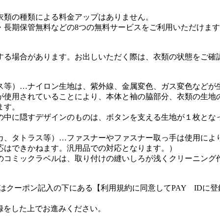
衣類の種類による料金アップはありません。
・長期保管無料などの8つの無料サービスをご利用いただけま
する場合があります。お出しいただく際は、衣類の状態をご確
ス等）…ナイロン生地は、紫外線、金属変色、ガス変色などが
が使用されていることにより、本体と袖の脇部分、衣類の生地
ます。
の中に隠すデザインのものは、ボタンを支える生地が１枚とな
カ、タトラス等）…ファスナーやファスナー取っ手は使用によ
応はできかねます。汎用品での対応となります。）
のコミックラベルは、取り付けの縫いしろが浅くクリーニング
客様はクーポン記入の下にある【利用規約に同意してPAY ID
登録をした上でお進みください。